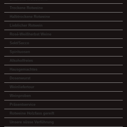
Trockene Rotweine
Halbtrockene Rotweine
Lieblicher Rotwein
Rosé-Weißherbst Weine
Sekt/Secco
Spirituosen
Alkoholfreies
Hausgemachtes
Dosenwurst
Weinliefertour
Weinproben
Präsentservice
Rotweine Holzfass gereift
Unsere süsse Verführung