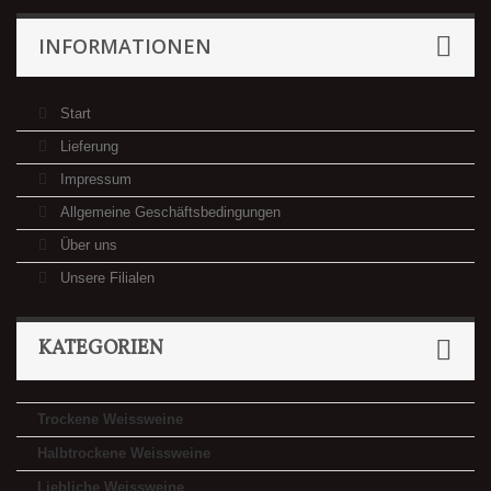
INFORMATIONEN
Start
Lieferung
Impressum
Allgemeine Geschäftsbedingungen
Über uns
Unsere Filialen
KATEGORIEN
Trockene Weissweine
Halbtrockene Weissweine
Liebliche Weissweine