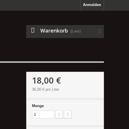
Anmelden
Warenkorb
(Leer)
18,00 €
36,00 €
pro Liter
Menge