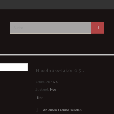
Haselnuss-Likör 0,5L
Artikel-Nr.:
609
Zustand:
Neu
Likör
An einen Freund senden