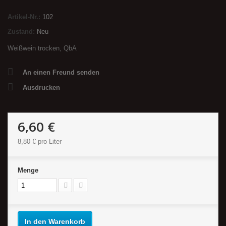
Artikel-Nr.:
102
Zustand:
Neu
Weißwein trocken, QbA
An einen Freund senden
Ausdrucken
6,60 €
8,80 €
pro Liter
Menge
In den Warenkorb