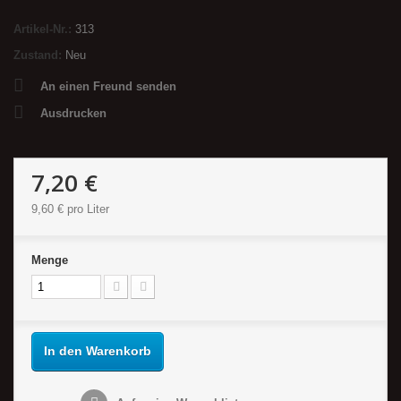
Artikel-Nr.:
313
Zustand:
Neu
An einen Freund senden
Ausdrucken
7,20 €
9,60 €
pro Liter
Menge
In den Warenkorb